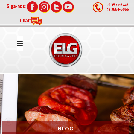
19 3571-6746
Siga-nos:
19 3554-5055
Chat:
BLOG