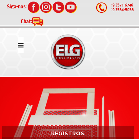
19 3571-6746
Siga-nos:
19 3554-5055
Chat:
REGISTROS