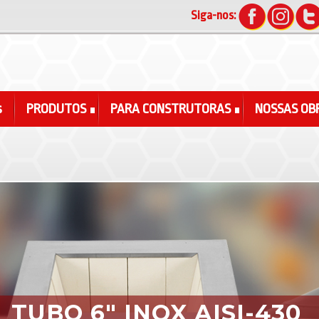
Siga-nos:
s
PRODUTOS
PARA CONSTRUTORAS
NOSSAS OB
TUBO 6″ INOX AISI-430