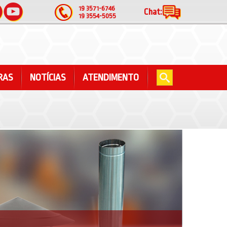
19 3571-6746
Chat:
19 3554-5055
RAS
NOTÍCIAS
ATENDIMENTO