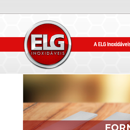
A ELG Inoxidávei
FOR