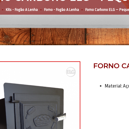
Kits - Fogão A Lenha
Forno - Fogão A Lenha
Forno Carbono ELG – Pequ
FORNO C
Material:
Aç