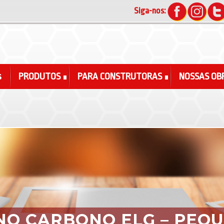
Siga-nos:
s
PRODUTOS
PARA CONSTRUTORAS
NOSSAS OB
NO CARBONO ELG – PEQ