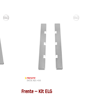
Frente – Kit ELG
Acabamen
ELG