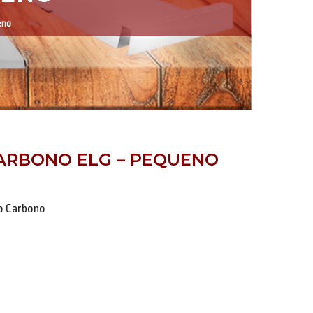
eno
ARBONO ELG – PEQUENO
o Carbono